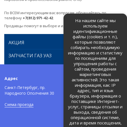
По ВСЕМ интересующим вас вопросам, обращайтесь по
телефону
+7(812) 971-42-42
На нашем сайте мы
используем
Продавцы помогут в выборе и идентификации товара.
идентификационные
файлы (cookies и т. п.),
которые позволяют
АКЦИЯ
собирать необходимую
информацию и статистику
ЗАПЧАСТИ ГАЗ УАЗ
по посещениям для
упрощения работы с
сайтом, проведения
маркетинговых
Адрес
Телефоны:
активностей. Это такая
информация, как: IP
+7 (812) 971-42-42
Санкт-Петербург, пр.
тел:
адрес, тип и язык
Народного Ополчения 30
браузера, информация о
Политика об обработке и
защите персональных данных
поставщике Интернет-
Схема проезда
услуг, страницы отсылки и
Соглашение на обработку
персональных данных
выхода, сведения об
операционной системе,
дата и время посещения,