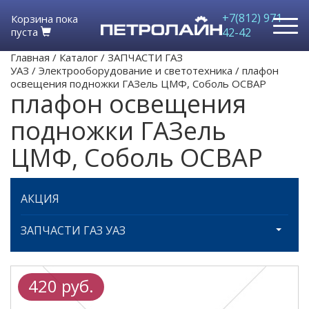
+7(812) 971-
Корзина пока
пуста
42-42
Главная
/
Каталог
/
ЗАПЧАСТИ ГАЗ
УАЗ
/
Электрооборудование и светотехника
/
плафон
освещения подножки ГАЗель ЦМФ, Соболь ОСВАР
плафон освещения
подножки ГАЗель
ЦМФ, Соболь ОСВАР
АКЦИЯ
ЗАПЧАСТИ ГАЗ УАЗ
420 руб.