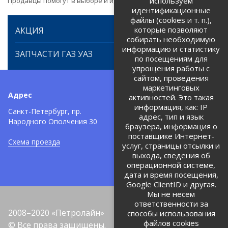
используем
Продавцы помогут в выборе и идентификации товара.
идентификационные
файлы (cookies и т. п.),
которые позволяют
АКЦИЯ
собирать необходимую
информацию и статистику
ЗАПЧАСТИ ГАЗ УАЗ
по посещениям для
упрощения работы с
сайтом, проведения
маркетинговых
Адрес
Телефоны:
активностей. Это такая
информация, как: IP
+7 (812) 971-42-42
Санкт-Петербург, пр.
тел:
адрес, тип и язык
Народного Ополчения 30
браузера, информация о
Политика об обработке и
защите персональных данных
поставщике Интернет-
Схема проезда
услуг, страницы отсылки и
Соглашение на обработку
персональных данных
выхода, сведения об
операционной системе,
дата и время посещения,
Google ClientID и другая.
Мы не несем
ответственности за
2008–2020 «Петролайн»
способы использования
файлов cookies
© Все права защищены.