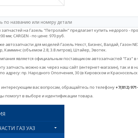
 запчастей на Газель "Петролайн" предлагает купить недорого - пр
00 мм; CARGEN - по цене: 970 руб.
е автозапчасти для моделей Газель Некст, Бизнес, Валдай, Газон NEXT, 
, Камминс (объемом 2.8, 3.8 литров), Штайер, Эвотек.
мпания является официальным поставщиком автозапчастей "Газ" в 
эту запчасть можно как через наш сайт (интернет-магазин), так и 
по адресу: пр. Народного Ополчения, 30 (в Кировском и Красносельск
 интересующим вас вопросам, обращайтесь по телефону
+7(812) 971
ы помогут в выборе и идентификации товара.
ИЯ
АСТИ ГАЗ УАЗ