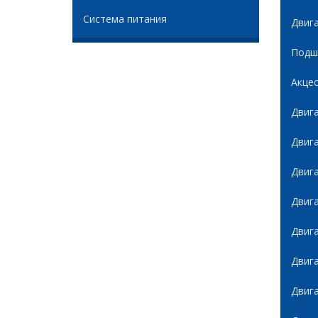
Система питания
Двиг
Подши
Акце
Двиг
Двиг
Двиг
Двиг
Двиг
Двиг
Двиг