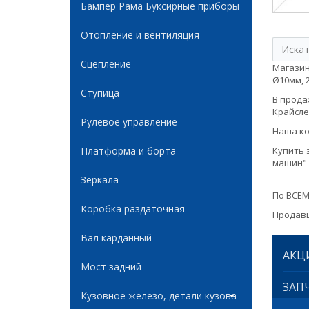
Бампер Рама Буксирные приборы
Отопление и вентиляция
Сцепление
Магазин
Ø10мм, 2
Ступица
В продаж
Крайслер
Рулевое управление
Наша ко
Платформа и борта
Купить 
машин" 
Зеркала
По ВСЕМ
Коробка раздаточная
Продавц
Вал карданный
АКЦ
Мост задний
ЗАПЧ
Кузовное железо, детали кузова