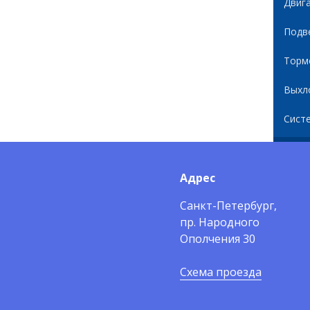
Двиг
Подв
Торм
Выхл
Сист
Адрес
Санкт-Петербург,
пр. Народного
Ополчения 30
Схема проезда