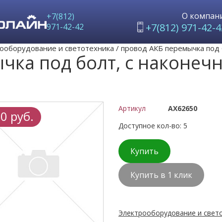
О компан
+7(812)
+7(812) 971-42-4
971-42-42
ооборудование и светотехника
/
провод АКБ перемычка под 
чка под болт, с наконеч
Артикул
AX62650
0 руб.
Доступное кол-во: 5
Купить
Купить в 1 клик
Электрооборудование и свето