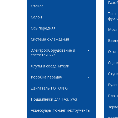
Газо
Стекла
Тент
Салон
фург
Ось передняя
Мост
Система охлаждения
Бамп
Электрооборудование и
Отоп
светотехника
Сцеп
Жгуты и соеденители
Ступ
Коробка передач
Руле
Двигатель FOTON G
Плат
Подшипники для ГАЗ, УАЗ
Зерк
Акцессуары,тюнинг,инструменты
Коро