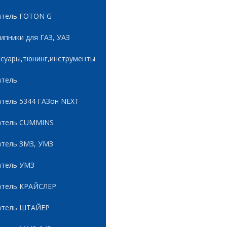
атель FOTON G
пники для ГАЗ, УАЗ
ссуары,тюнинг,инструменты
атель
атель 5344 ГАЗон NEXT
атель CUMMINS
атель ЗМЗ, УМЗ
атель УМЗ
атель КРАЙСЛЕР
атель ШТАЙЕР