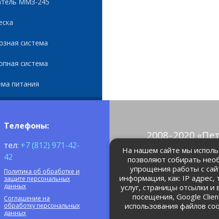
атель ММЗ-245
еска
озная система
опная система
ема питания
Телефоны:
2008–2020 «Пе
тел:
+7 (812) 971-42-
© Все права 
На нашем сайте мы использ
42
позволяют собирать нео
упрощения работы с сай
Политика об обработке и
petrolain@mail
информация, как: IP адрес,
защите персональных
данных
услуг, страницы отсылки и
посещения, Google Clie
Соглашение на
использования файлов coo
обработку персональных
данных