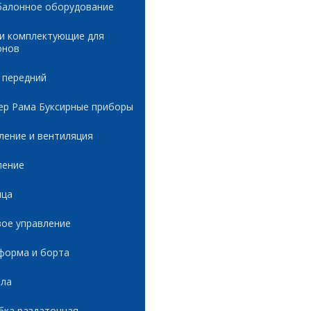
балонное оборудование
 и комплектующие для
онов
 передний
ер Рама Буксирные приборы
ление и вентиляция
ление
ица
вое управление
форма и борта
ала
бка раздаточная