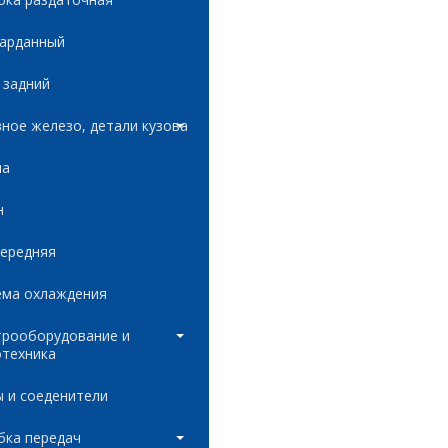
карданный
 задний
ное железо, детали кузова
ла
н
передняя
ема охлаждения
трооборудование и
отехника
 и соеденители
бка передач