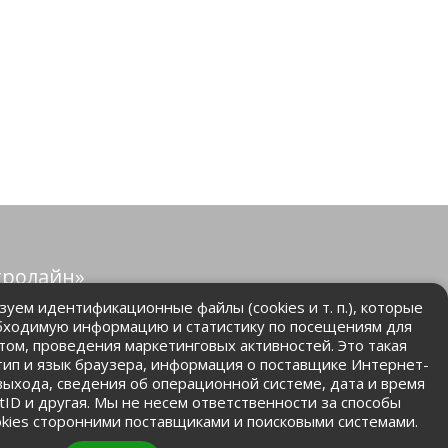
тролайн»
защищены.
уем идентификационные файлы (cookies и т. п.), которые
бходимую информацию и статистику по посещениям для
том, проведения маркетинговых активностей. Это такая
.ru
 тип и язык браузера, информация о поставщике Интернет-
 выхода, сведения об операционной системе, дата и время
ntID и другая. Мы не несем ответственности за способы
kies сторонними поставщиками и поисковыми системами.