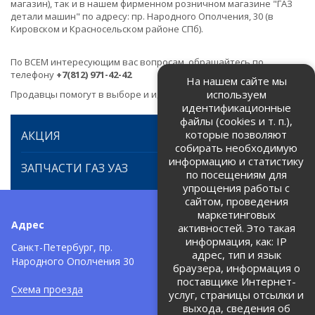
магазин), так и в нашем фирменном розничном магазине "ГАЗ
детали машин" по адресу: пр. Народного Ополчения, 30 (в
Кировском и Красносельском районе СПб).
По ВСЕМ интересующим вас вопросам, обращайтесь по
телефону
+7(812) 971-42-42
На нашем сайте мы
используем
Продавцы помогут в выборе и идентификации товара.
идентификационные
файлы (cookies и т. п.),
которые позволяют
АКЦИЯ
собирать необходимую
информацию и статистику
ЗАПЧАСТИ ГАЗ УАЗ
по посещениям для
упрощения работы с
сайтом, проведения
маркетинговых
Адрес
Телефоны:
активностей. Это такая
информация, как: IP
+7 (812) 971-42-42
Санкт-Петербург, пр.
тел:
адрес, тип и язык
Народного Ополчения 30
браузера, информация о
Политика об обработке и
защите персональных данных
поставщике Интернет-
Схема проезда
услуг, страницы отсылки и
Соглашение на обработку
персональных данных
выхода, сведения об