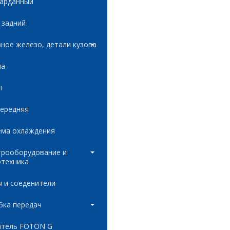
карданный
 задний
ное железо, детали кузова
ла
н
передняя
ема охлаждения
трооборудование и
отехника
 и соеденители
бка передач
атель FOTON G