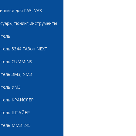
пники для ГАЗ, УАЗ
ссуары,тюнинг,инструменты
атель
атель 5344 ГАЗон NEXT
атель CUMMINS
атель ЗМЗ, УМЗ
атель УМЗ
атель КРАЙСЛЕР
атель ШТАЙЕР
атель ММЗ-245