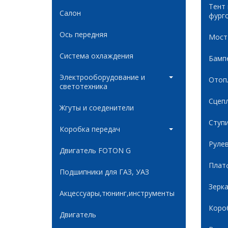
Тент
Салон
фург
Ось передняя
Мост
Система охлаждения
Бамп
Электрооборудование и
Отоп
светотехника
Сцеп
Жгуты и соеденители
Ступ
Коробка передач
Руле
Двигатель FOTON G
Плат
Подшипники для ГАЗ, УАЗ
Зерк
Акцессуары,тюнинг,инструменты
Коро
Двигатель