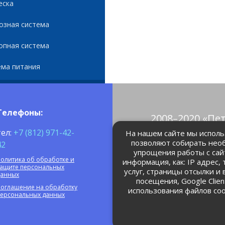
еска
озная система
опная система
ема питания
Телефоны:
2008–2020 «Пе
© Все права 
тел:
+7 (812) 971-42-
На нашем сайте мы использ
позволяют собирать нео
42
упрощения работы с сай
petrolain@mail
олитика об обработке и
информация, как: IP адрес,
защите персональных
услуг, страницы отсылки и
данных
посещения, Google Clie
оглашение на обработку
использования файлов coo
персональных данных