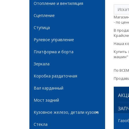
Отопление и вентиляция
Сцепление
Магазин
- по цене
Ступица
В продаж
Крайслер
Рулевое управление
Наша ко
Платформа и борта
Купить 
машин" 
Зеркала
По ВСЕМ
Коробка раздаточная
Продавц
Вал карданный
АКЦ
Мост задний
ЗАПЧ
Кузовное железо, детали кузова
Газо
Стекла