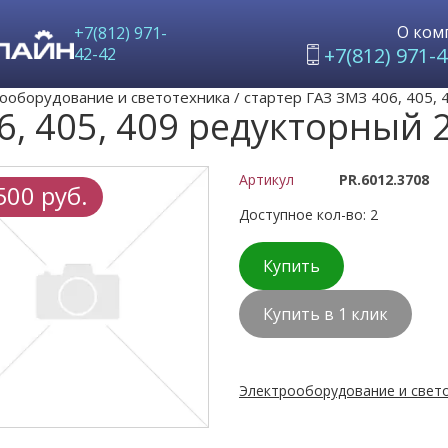
О ком
+7(812) 971-
+7(812) 971-4
42-42
ооборудование и светотехника
/
стартер ГАЗ ЗМЗ 406, 405,
6, 405, 409 редукторный 
Артикул
PR.6012.3708
500 руб.
Доступное кол-во: 2
Купить
Купить в 1 клик
Электрооборудование и свето