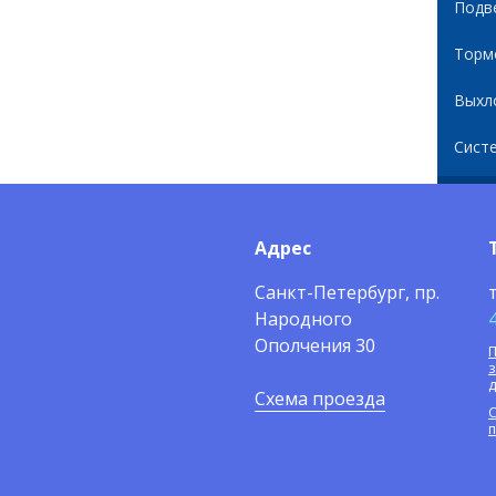
Подв
Торм
Выхл
Сист
Адрес
Санкт-Петербург, пр.
Народного
Ополчения 30
П
Схема проезда
С