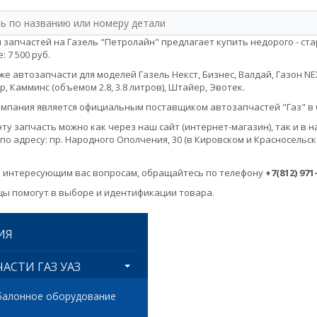
 запчастей на Газель "Петролайн" предлагает купить недорого - стар
: 7 500 руб.
е автозапчасти для моделей Газель Некст, Бизнес, Валдай, Газон NEXT, 
, Камминс (объемом 2.8, 3.8 литров), Штайер, Эвотек.
мпания является официальным поставщиком автозапчастей "Газ" в 
эту запчасть можно как через наш сайт (интернет-магазин), так и 
по адресу: пр. Народного Ополчения, 30 (в Кировском и Красносельск
 интересующим вас вопросам, обращайтесь по телефону
+7(812) 971
ы помогут в выборе и идентификации товара.
ИЯ
АСТИ ГАЗ УАЗ
балонное оборудование