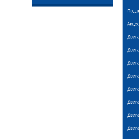
Подши
Акце
Двиг
Двиг
Двиг
Двиг
Двиг
Двиг
Двиг
Двиг