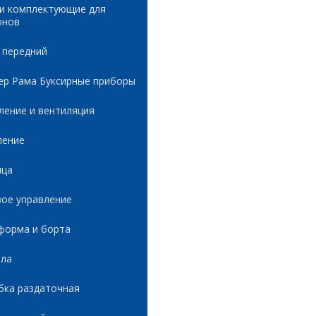
 и комплектующие для
онов
 передний
ер Рама Буксирные приборы
ление и вентиляция
ление
ица
вое управление
форма и борта
ала
бка раздаточная