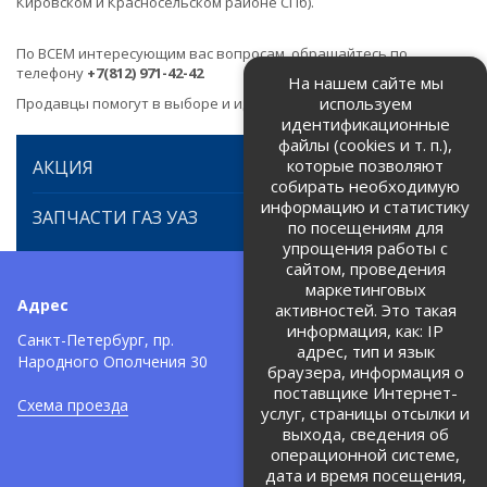
Кировском и Красносельском районе СПб).
По ВСЕМ интересующим вас вопросам, обращайтесь по
телефону
+7(812) 971-42-42
На нашем сайте мы
используем
Продавцы помогут в выборе и идентификации товара.
идентификационные
файлы (cookies и т. п.),
которые позволяют
АКЦИЯ
собирать необходимую
информацию и статистику
ЗАПЧАСТИ ГАЗ УАЗ
по посещениям для
упрощения работы с
сайтом, проведения
маркетинговых
Адрес
Телефоны:
активностей. Это такая
информация, как: IP
+7 (812) 971-42-42
Санкт-Петербург, пр.
тел:
адрес, тип и язык
Народного Ополчения 30
браузера, информация о
Политика об обработке и
защите персональных данных
поставщике Интернет-
Схема проезда
услуг, страницы отсылки и
Соглашение на обработку
персональных данных
выхода, сведения об
операционной системе,
дата и время посещения,