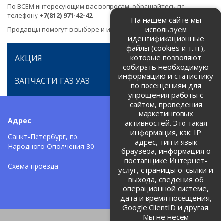
По ВСЕМ интересующим вас вопросам, обращайтесь по
телефону
+7(812) 971-42-42
На нашем сайте мы
используем
Продавцы помогут в выборе и идентификации товара.
идентификационные
файлы (cookies и т. п.),
которые позволяют
АКЦИЯ
собирать необходимую
информацию и статистику
ЗАПЧАСТИ ГАЗ УАЗ
по посещениям для
упрощения работы с
сайтом, проведения
маркетинговых
Адрес
Телефоны:
активностей. Это такая
информация, как: IP
+7 (812) 971-42-42
Санкт-Петербург, пр.
тел:
адрес, тип и язык
Народного Ополчения 30
браузера, информация о
Политика об обработке и
защите персональных данных
поставщике Интернет-
Схема проезда
услуг, страницы отсылки и
Соглашение на обработку
персональных данных
выхода, сведения об
операционной системе,
дата и время посещения,
Google ClientID и другая.
Мы не несем