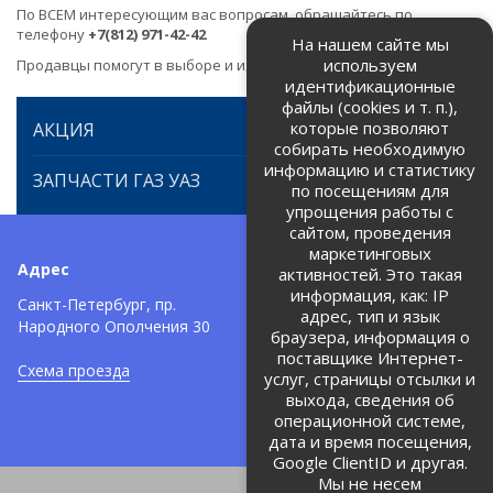
По ВСЕМ интересующим вас вопросам, обращайтесь по
телефону
+7(812) 971-42-42
На нашем сайте мы
используем
Продавцы помогут в выборе и идентификации товара.
идентификационные
файлы (cookies и т. п.),
которые позволяют
АКЦИЯ
собирать необходимую
информацию и статистику
ЗАПЧАСТИ ГАЗ УАЗ
по посещениям для
упрощения работы с
сайтом, проведения
маркетинговых
Адрес
Телефоны:
активностей. Это такая
информация, как: IP
+7 (812) 971-42-42
Санкт-Петербург, пр.
тел:
адрес, тип и язык
Народного Ополчения 30
браузера, информация о
Политика об обработке и
защите персональных данных
поставщике Интернет-
Схема проезда
услуг, страницы отсылки и
Соглашение на обработку
персональных данных
выхода, сведения об
операционной системе,
дата и время посещения,
Google ClientID и другая.
Мы не несем