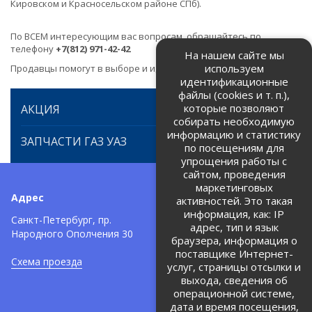
Кировском и Красносельском районе СПб).
По ВСЕМ интересующим вас вопросам, обращайтесь по
телефону
+7(812) 971-42-42
На нашем сайте мы
используем
Продавцы помогут в выборе и идентификации товара.
идентификационные
файлы (cookies и т. п.),
которые позволяют
АКЦИЯ
собирать необходимую
информацию и статистику
ЗАПЧАСТИ ГАЗ УАЗ
по посещениям для
упрощения работы с
сайтом, проведения
маркетинговых
Адрес
Телефоны:
активностей. Это такая
информация, как: IP
+7 (812) 971-42-42
Санкт-Петербург, пр.
тел:
адрес, тип и язык
Народного Ополчения 30
браузера, информация о
Политика об обработке и
защите персональных данных
поставщике Интернет-
Схема проезда
услуг, страницы отсылки и
Соглашение на обработку
персональных данных
выхода, сведения об
операционной системе,
дата и время посещения,