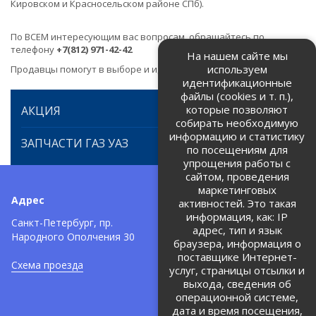
Кировском и Красносельском районе СПб).
По ВСЕМ интересующим вас вопросам, обращайтесь по
телефону
+7(812) 971-42-42
На нашем сайте мы
используем
Продавцы помогут в выборе и идентификации товара.
идентификационные
файлы (cookies и т. п.),
которые позволяют
АКЦИЯ
собирать необходимую
информацию и статистику
ЗАПЧАСТИ ГАЗ УАЗ
по посещениям для
упрощения работы с
сайтом, проведения
маркетинговых
Адрес
Телефоны:
активностей. Это такая
информация, как: IP
+7 (812) 971-42-42
Санкт-Петербург, пр.
тел:
адрес, тип и язык
Народного Ополчения 30
браузера, информация о
Политика об обработке и
защите персональных данных
поставщике Интернет-
Схема проезда
услуг, страницы отсылки и
Соглашение на обработку
персональных данных
выхода, сведения об
операционной системе,
дата и время посещения,