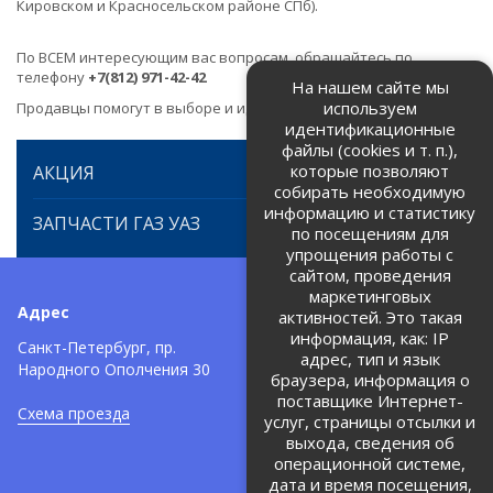
Кировском и Красносельском районе СПб).
По ВСЕМ интересующим вас вопросам, обращайтесь по
телефону
+7(812) 971-42-42
На нашем сайте мы
используем
Продавцы помогут в выборе и идентификации товара.
идентификационные
файлы (cookies и т. п.),
которые позволяют
АКЦИЯ
собирать необходимую
информацию и статистику
ЗАПЧАСТИ ГАЗ УАЗ
по посещениям для
упрощения работы с
сайтом, проведения
маркетинговых
Адрес
Телефоны:
активностей. Это такая
информация, как: IP
+7 (812) 971-42-42
Санкт-Петербург, пр.
тел:
адрес, тип и язык
Народного Ополчения 30
браузера, информация о
Политика об обработке и
защите персональных данных
поставщике Интернет-
Схема проезда
услуг, страницы отсылки и
Соглашение на обработку
персональных данных
выхода, сведения об
операционной системе,
дата и время посещения,