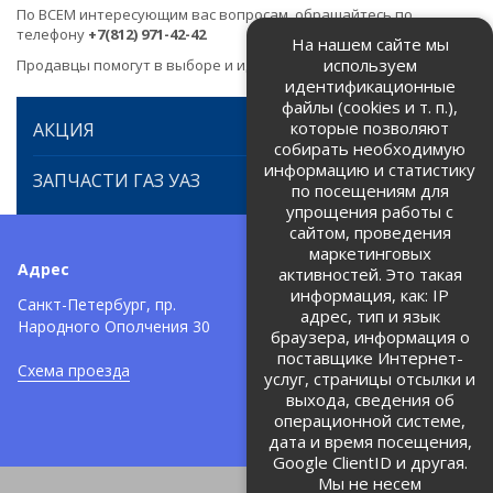
По ВСЕМ интересующим вас вопросам, обращайтесь по
телефону
+7(812) 971-42-42
На нашем сайте мы
используем
Продавцы помогут в выборе и идентификации товара.
идентификационные
файлы (cookies и т. п.),
которые позволяют
АКЦИЯ
собирать необходимую
информацию и статистику
ЗАПЧАСТИ ГАЗ УАЗ
по посещениям для
упрощения работы с
сайтом, проведения
маркетинговых
Адрес
Телефоны:
активностей. Это такая
информация, как: IP
+7 (812) 971-42-42
Санкт-Петербург, пр.
тел:
адрес, тип и язык
Народного Ополчения 30
браузера, информация о
Политика об обработке и
защите персональных данных
поставщике Интернет-
Схема проезда
услуг, страницы отсылки и
Соглашение на обработку
персональных данных
выхода, сведения об
операционной системе,
дата и время посещения,
Google ClientID и другая.
Мы не несем