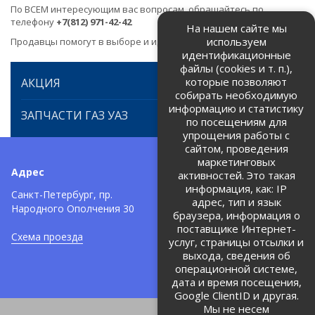
По ВСЕМ интересующим вас вопросам, обращайтесь по
телефону
+7(812) 971-42-42
На нашем сайте мы
используем
Продавцы помогут в выборе и идентификации товара.
идентификационные
файлы (cookies и т. п.),
которые позволяют
АКЦИЯ
собирать необходимую
информацию и статистику
ЗАПЧАСТИ ГАЗ УАЗ
по посещениям для
упрощения работы с
сайтом, проведения
маркетинговых
Адрес
Телефоны:
активностей. Это такая
информация, как: IP
+7 (812) 971-42-42
Санкт-Петербург, пр.
тел:
адрес, тип и язык
Народного Ополчения 30
браузера, информация о
Политика об обработке и
защите персональных данных
поставщике Интернет-
Схема проезда
услуг, страницы отсылки и
Соглашение на обработку
персональных данных
выхода, сведения об
операционной системе,
дата и время посещения,
Google ClientID и другая.
Мы не несем