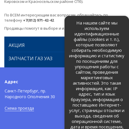
Кировском и Красносельском районе СПб).
По ВСЕМ интересующим вас вопросам, обращайтесь по
телефону
+7(812) 971-42-42
На нашем сайте мы
используем
Продавцы помогут в выборе и идентификации товара.
идентификационные
файлы (cookies и т. п.),
которые позволяют
АКЦИЯ
собирать необходимую
информацию и статистику
ЗАПЧАСТИ ГАЗ УАЗ
по посещениям для
упрощения работы с
сайтом, проведения
маркетинговых
Адрес
Телефоны:
активностей. Это такая
информация, как: IP
+7 (812) 971-42-42
Санкт-Петербург, пр.
тел:
адрес, тип и язык
Народного Ополчения 30
браузера, информация о
Политика об обработке и
защите персональных данных
поставщике Интернет-
Схема проезда
услуг, страницы отсылки и
Соглашение на обработку
персональных данных
выхода, сведения об
операционной системе,
дата и время посещения,