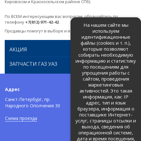
Кировском и Красносельском районе СПб).
По ВСЕМ интересующим вас вопросам, обращайтесь по
телефону
+7(812) 971-42-42
На нашем сайте мы
используем
Продавцы помогут в выборе и идентификации товара.
идентификационные
файлы (cookies и т. п.),
которые позволяют
АКЦИЯ
собирать необходимую
информацию и статистику
ЗАПЧАСТИ ГАЗ УАЗ
по посещениям для
упрощения работы с
сайтом, проведения
маркетинговых
Адрес
Телефоны:
активностей. Это такая
информация, как: IP
+7 (812) 971-42-42
Санкт-Петербург, пр.
тел:
адрес, тип и язык
Народного Ополчения 30
браузера, информация о
Политика об обработке и
защите персональных данных
поставщике Интернет-
Схема проезда
услуг, страницы отсылки и
Соглашение на обработку
персональных данных
выхода, сведения об
операционной системе,
дата и время посещения,