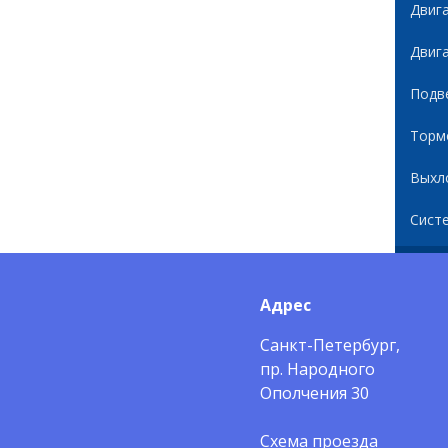
Двиг
Двиг
Подв
Торм
Выхл
Сист
Адрес
Санкт-Петербург,
пр. Народного
Ополчения 30
Схема проезда