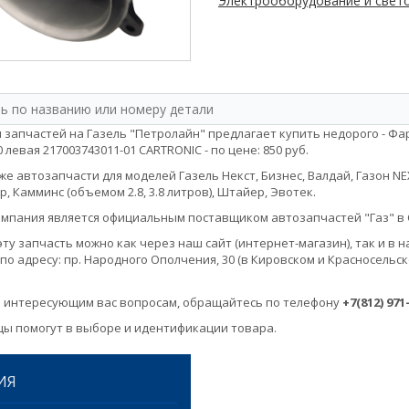
Электрооборудование и свето
 запчастей на Газель "Петролайн" предлагает купить недорого - Фар
 левая 217003743011-01 CARTRONIC - по цене: 850 руб.
е автозапчасти для моделей Газель Некст, Бизнес, Валдай, Газон NEXT, 
, Камминс (объемом 2.8, 3.8 литров), Штайер, Эвотек.
мпания является официальным поставщиком автозапчастей "Газ" в 
эту запчасть можно как через наш сайт (интернет-магазин), так и 
по адресу: пр. Народного Ополчения, 30 (в Кировском и Красносельск
 интересующим вас вопросам, обращайтесь по телефону
+7(812) 971
ы помогут в выборе и идентификации товара.
ИЯ