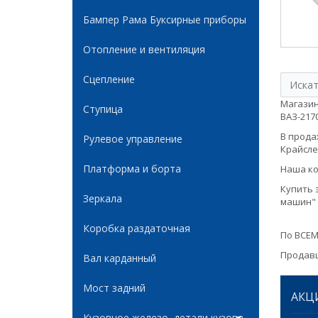
Бампер Рама Буксирные приборы
Отопление и вентиляция
Сцепление
Магазин
Ступица
ВАЗ-2170
В продаж
Рулевое управление
Крайслер
Платформа и борта
Наша ко
Купить 
Зеркала
машин" 
Коробка раздаточная
По ВСЕМ
Продавц
Вал карданный
Мост задний
АКЦ
Кузовное железо, детали кузова