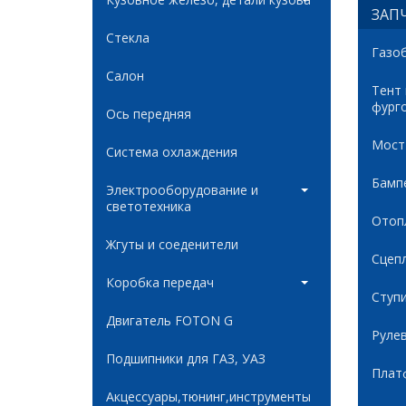
ЗАПЧ
Стекла
Газо
Салон
Тент
фург
Ось передняя
Мост
Система охлаждения
Бамп
Электрооборудование и
светотехника
Отоп
Жгуты и соеденители
Сцеп
Коробка передач
Ступ
Двигатель FOTON G
Руле
Подшипники для ГАЗ, УАЗ
Плат
Акцессуары,тюнинг,инструменты