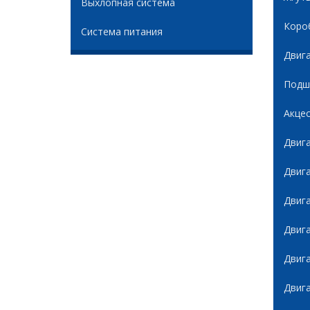
Выхлопная система
Коро
Система питания
Двиг
Подши
Акце
Двиг
Двиг
Двиг
Двиг
Двиг
Двиг