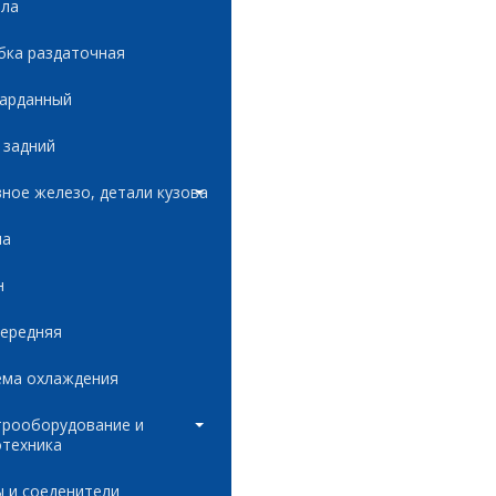
ала
бка раздаточная
карданный
 задний
ное железо, детали кузова
ла
н
передняя
ема охлаждения
трооборудование и
отехника
 и соеденители