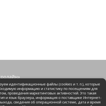
тролайн»
защищены.
уем идентификационные файлы (cookies и т. п.), которые
бходимую информацию и статистику по посещениям для
том, проведения маркетинговых активностей. Это такая
.ru
 тип и язык браузера, информация о поставщике Интернет-
 выхода, сведения об операционной системе, дата и время