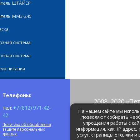
атель ШТАЙЕР
атель ММЗ-245
еска
озная система
опная система
ема питания
Телефоны:
2008–2020 «Пе
тел:
+7 (812) 971-42-
© Все права 
На нашем сайте мы использ
42
позволяют собирать нео
упрощения работы с сай
Политика об обработке и
petrolain@mail
информация, как: IP адрес,
защите персональных
данных
услуг, страницы отсылки и