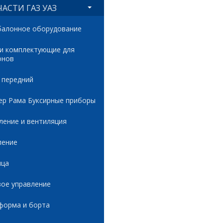
АСТИ ГАЗ УАЗ
балонное оборудование
 и комплектующие для
онов
 передний
ер Рама Буксирные приборы
ление и вентиляция
ление
ица
вое управление
форма и борта