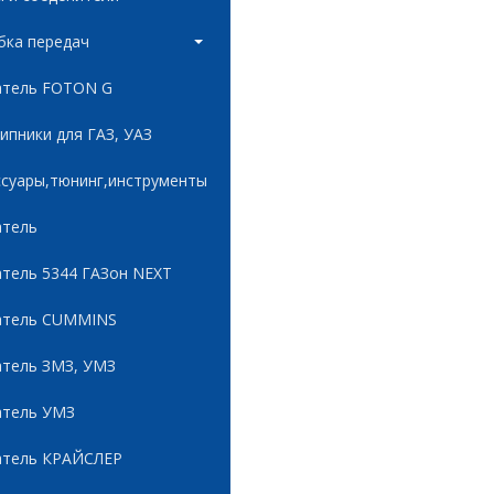
бка передач
атель FOTON G
пники для ГАЗ, УАЗ
ссуары,тюнинг,инструменты
атель
атель 5344 ГАЗон NEXT
атель CUMMINS
атель ЗМЗ, УМЗ
атель УМЗ
атель КРАЙСЛЕР