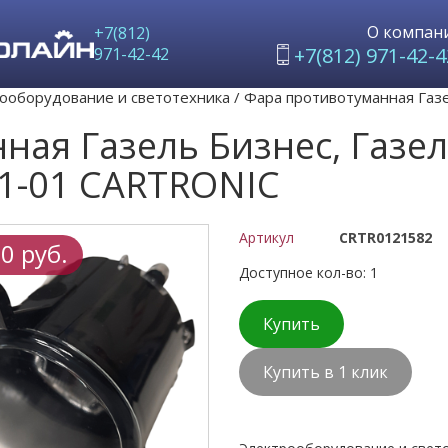
О компан
+7(812)
+7(812) 971-42-4
971-42-42
ооборудование и светотехника
/
Фара противотуманная Газе
ая Газель Бизнес, Газел
1-01 CARTRONIC
Артикул
CRTR0121582
0 руб.
Доступное кол-во: 1
Купить
Купить в 1 клик