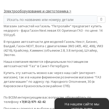
Электрооборудование и светотехника >
Магазин запчастей на Газель "Петролайн" предлагает купить
недорого - фара Газон Next левая ХХ Оригинал ГАЗ - по цене: 14
550 руб.
В продаже автозапчасти для моделей Газель Некст, Бизнес,
Валдай, Газон NEXT, Волга с двигателями ЗМЗ (405, 402, 406), УМЗ
(4216), Крайслер, Камминс (объемом 2.8, 3.8 литров), Штайер,
Эвотек.
Наша компания является официальным поставщиком
автозапчастей "Газ" в Санкт-Петербурге.
Купить эту запчасть можно как через наш сайт (интернет-
магазин), так и в нашем фирменном розничном магазине "ГАЗ
детали машин" по адресу: пр. Народного Ополчения, 30 (в
Кировском и Красносельском районе СПб).
По ВСЕМ интересующим вас вопросам, обращайтесь по
телефону
+7(812) 971-42-42
На нашем сайте мы
используем
Продавцы помогут в выборе и идентификации товара.