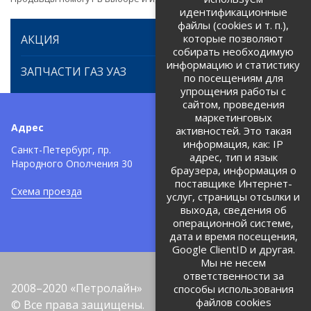
идентификационные
файлы (cookies и т. п.),
которые позволяют
АКЦИЯ
собирать необходимую
информацию и статистику
ЗАПЧАСТИ ГАЗ УАЗ
по посещениям для
упрощения работы с
сайтом, проведения
маркетинговых
Адрес
Телефоны:
активностей. Это такая
информация, как: IP
+7 (812) 971-42-42
Санкт-Петербург, пр.
тел:
адрес, тип и язык
Народного Ополчения 30
браузера, информация о
Политика об обработке и
защите персональных данных
поставщике Интернет-
Схема проезда
услуг, страницы отсылки и
Соглашение на обработку
персональных данных
выхода, сведения об
операционной системе,
дата и время посещения,
Google ClientID и другая.
Мы не несем
ответственности за
2008–2020 «Петролайн»
способы использования
файлов cookies
© Все права защищены.