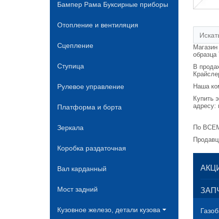
Бампер Рама Буксирные приборы
Отопление и вентиляция
Сцепление
Магазин
образца 
Ступица
В продаж
Крайслер
Рулевое управление
Наша ко
Платформа и борта
Купить 
машин" 
Зеркала
По ВСЕМ
Коробка раздаточная
Продавц
Вал карданный
АКЦ
Мост задний
ЗАПЧ
Кузовное железо, детали кузова