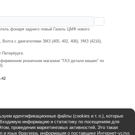
техника >
ссеиватель фонаря заднего левый Газель ЦМФ нового
Волга с двигателями ЗМЗ (405, 402, 406), УМЗ (4216),
Санкт-Петербурге.
в нашем фирменном розничном магазине "ГАЗ детали
ом районе СПб).
-42-42
уем идентификационные файлы (cookies и т. п.), которые
бходимую информацию и статистику по посещениям для
том, проведения маркетинговых активностей. Это такая
 тип и язык браузера, информация о поставщике Интернет-