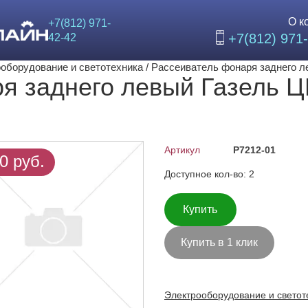
О ком
+7(812) 971-
+7(812) 971-
42-42
ооборудование и светотехника
/
Рассеиватель фонаря задн
ря заднего левый Газель
ет
Артикул
Р7212-01
0 руб.
Доступное кол-во: 2
Купить
Купить в 1 клик