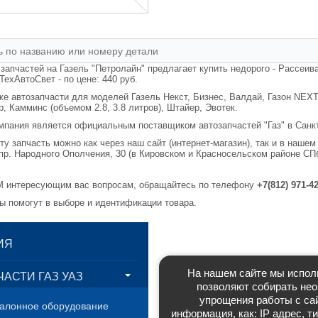
Электрооборудование и свето
 запчастей на Газель "Петролайн" предлагает купить недорого - Ра
ТехАвтоСвет - по цене: 440 руб.
е автозапчасти для моделей Газель Некст, Бизнес, Валдай, Газон NEXT, 
, Камминс (объемом 2.8, 3.8 литров), Штайер, Эвотек.
мпания является официальным поставщиком автозапчастей "Газ" в 
эту запчасть можно как через наш сайт (интернет-магазин), так и 
по адресу: пр. Народного Ополчения, 30 (в Кировском и Красносельск
 интересующим вас вопросам, обращайтесь по телефону
+7(812) 971
ы помогут в выборе и идентификации товара.
На нашем сайте мы использ
ИЯ
позволяют собирать нео
упрощения работы с сай
АСТИ ГАЗ УАЗ
информация, как: IP адрес,