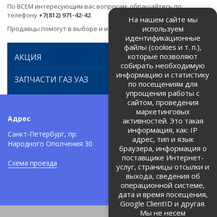
По ВСЕМ интересующим вас вопросам, обращайтесь по
телефону
+7(812) 971-42-42
На нашем сайте мы
используем
Продавцы помогут в выборе и идентификации товара.
идентификационные
файлы (cookies и т. п.),
которые позволяют
АКЦИЯ
собирать необходимую
информацию и статистику
ЗАПЧАСТИ ГАЗ УАЗ
по посещениям для
упрощения работы с
сайтом, проведения
маркетинговых
Адрес
Телефоны:
активностей. Это такая
информация, как: IP
+7 (812) 971-42-42
Санкт-Петербург, пр.
тел:
адрес, тип и язык
Народного Ополчения 30
браузера, информация о
Политика об обработке и
защите персональных данных
поставщике Интернет-
Схема проезда
услуг, страницы отсылки и
Соглашение на обработку
персональных данных
выхода, сведения об
операционной системе,
дата и время посещения,
Google ClientID и другая.
Мы не несем