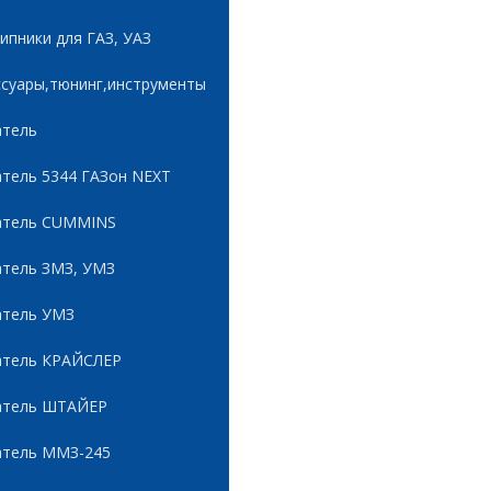
пники для ГАЗ, УАЗ
ссуары,тюнинг,инструменты
атель
атель 5344 ГАЗон NEXT
атель CUMMINS
атель ЗМЗ, УМЗ
атель УМЗ
атель КРАЙСЛЕР
атель ШТАЙЕР
атель ММЗ-245