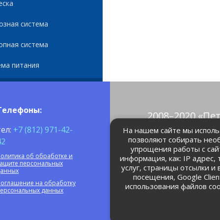
еска
озная система
опная система
ема питания
Телефоны:
2008–2020 «Пе
© Все права 
тел:
+7 (812) 971-42-
На нашем сайте мы использ
позволяют собирать нео
42
упрощения работы с сай
petrolain@mail
олитика об обработке и
информация, как: IP адрес,
защите персональных
услуг, страницы отсылки и
данных
посещения, Google Clie
оглашение на обработку
использования файлов coo
персональных данных