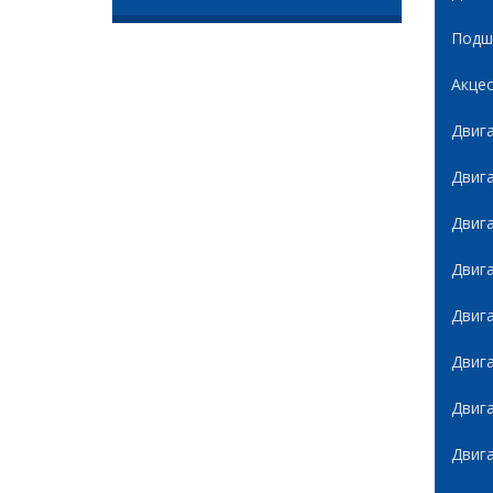
Подши
Акце
Двиг
Двиг
Двиг
Двиг
Двиг
Двиг
Двиг
Двиг