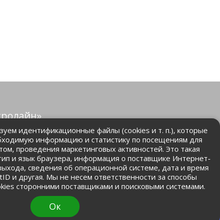
тролайн»
защищены.
уем идентификационные файлы (cookies и т. п.), которые
бходимую информацию и статистику по посещениям для
том, проведения маркетинговых активностей. Это такая
.ru
 тип и язык браузера, информация о поставщике Интернет-
 выхода, сведения об операционной системе, дата и время
ntID и другая. Мы не несем ответственности за способы
kies сторонними поставщиками и поисковыми системами.
Ок