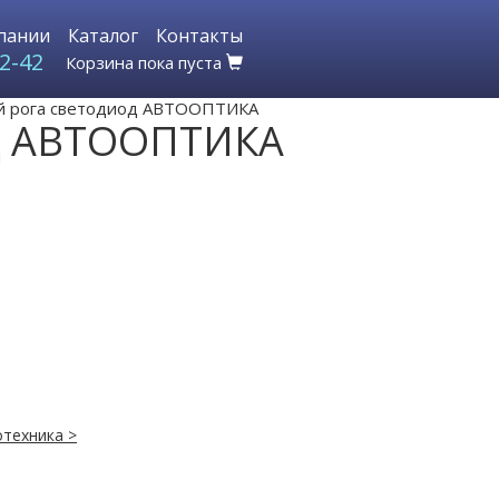
пании
Каталог
Контакты
2-42
Корзина пока пуста
ой рога светодиод АВТООПТИКА
од АВТООПТИКА
техника >