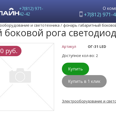
О ком
+7(812) 971-
+7(812) 971-4
42-42
ооборудование и светотехника
/
фонарь габаритный боков
й боковой рога светоди
Артикул
ОГ-31 LED
0 руб.
Доступное кол-во: 2
Купить
Купить в 1 клик
Электрооборудование и свето