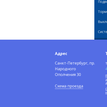
Подв
Торм
Выхл
Сист
Адрес
Санкт-Петербург, пр.
Народного
Ополчения 30
П
Схема проезда
С