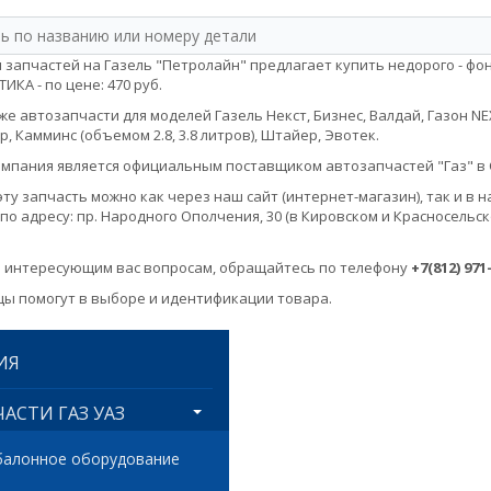
 запчастей на Газель "Петролайн" предлагает купить недорого - ф
ИКА - по цене: 470 руб.
е автозапчасти для моделей Газель Некст, Бизнес, Валдай, Газон NEXT, 
, Камминс (объемом 2.8, 3.8 литров), Штайер, Эвотек.
мпания является официальным поставщиком автозапчастей "Газ" в 
эту запчасть можно как через наш сайт (интернет-магазин), так и 
по адресу: пр. Народного Ополчения, 30 (в Кировском и Красносельск
 интересующим вас вопросам, обращайтесь по телефону
+7(812) 971
ы помогут в выборе и идентификации товара.
ИЯ
АСТИ ГАЗ УАЗ
балонное оборудование