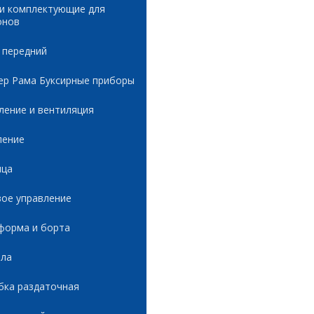
 и комплектующие для
онов
 передний
ер Рама Буксирные приборы
ление и вентиляция
ление
ица
вое управление
форма и борта
ала
бка раздаточная