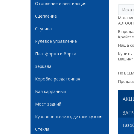
Отопление и вентиляция
Сцепление
Магазин
АВТООПТ
Ступица
В продаж
Крайслер
Рулевое управление
Наша ко
Платформа и борта
Купить 
машин" 
Зеркала
По ВСЕМ
Коробка раздаточная
Продавц
Вал карданный
АКЦ
Мост задний
ЗАПЧ
Кузовное железо, детали кузова
Газо
Стекла