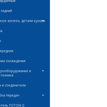
карданный
 задний
ное железо, детали кузова
ла
н
передняя
ема охлаждения
трооборудование и
отехника
 и соеденители
бка передач
атель FOTON G