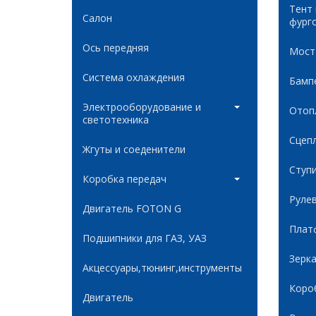
Тент
Салон
фург
Ось передняя
Мост
Система охлаждения
Бамп
Электрооборудование и
Отоп
светотехника
Сцеп
Жгуты и соеденители
Ступ
Коробка передач
Руле
Двигатель FOTON G
Плат
Подшипники для ГАЗ, УАЗ
Зерк
Акцессуары,тюнинг,инструменты
Коро
Двигатель