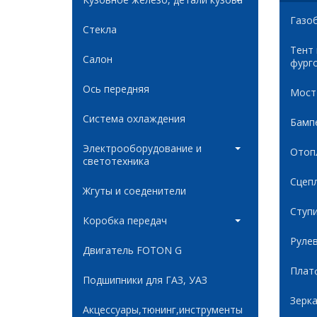
Газо
Стекла
Тент
Салон
фург
Ось передняя
Мост
Система охлаждения
Бамп
Электрооборудование и
Отоп
светотехника
Сцеп
Жгуты и соеденители
Ступ
Коробка передач
Руле
Двигатель FOTON G
Плат
Подшипники для ГАЗ, УАЗ
Зерк
Акцессуары,тюнинг,инструменты