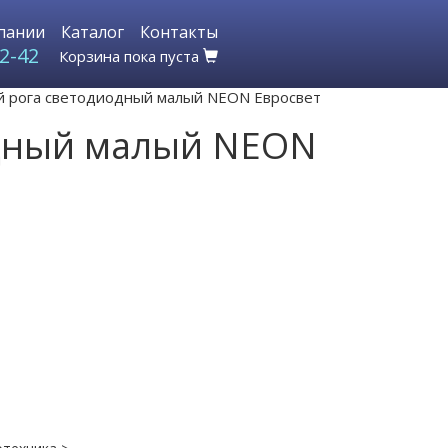
пании
Каталог
Контакты
2-42
Корзина пока пуста
й рога светодиодный малый NEON Евросвет
одный малый NEON