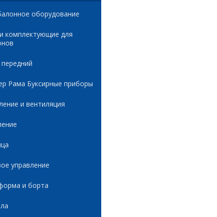
балонное оборудование
 и комплектующие для
онов
 передний
ер Рама Буксирные приборы
ление и вентиляция
ление
ица
вое управление
форма и борта
ала