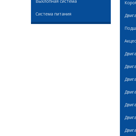
Выхлопная система
Коро
Система питания
Двиг
Подши
Акце
Двиг
Двиг
Двиг
Двиг
Двиг
Двиг
Двиг