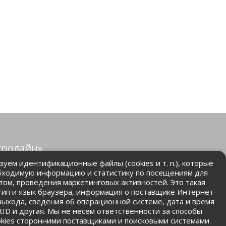
тролайн»
защищены.
уем идентификационные файлы (cookies и т. п.), которые
бходимую информацию и статистику по посещениям для
том, проведения маркетинговых активностей. Это такая
.ru
 тип и язык браузера, информация о поставщике Интернет-
 выхода, сведения об операционной системе, дата и время
ntID и другая. Мы не несем ответственности за способы
kies сторонними поставщиками и поисковыми системами.