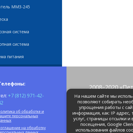
атель ММЗ-245
еска
озная система
опная система
ема питания
Телефоны:
2008–2020 «Пе
© Все права 
тел:
+7 (812) 971-42-
На нашем сайте мы использ
позволяют собирать нео
42
упрощения работы с сай
petrolain@mail
олитика об обработке и
информация, как: IP адрес,
защите персональных
услуг, страницы отсылки и
данных
посещения, Google Clie
оглашение на обработку
использования файлов coo
персональных данных