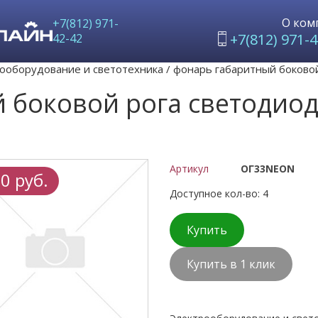
О ком
+7(812) 971-
+7(812) 971-4
42-42
ооборудование и светотехника
/
фонарь габаритный боково
й боковой рога светоди
Артикул
ОГ33NEON
0 руб.
Доступное кол-во: 4
Купить
Купить в 1 клик