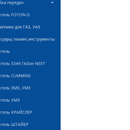
бка передач
атель FOTON G
пники для ГАЗ, УАЗ
ссуары,тюнинг,инструменты
атель
атель 5344 ГАЗон NEXT
атель CUMMINS
атель ЗМЗ, УМЗ
атель УМЗ
атель КРАЙСЛЕР
атель ШТАЙЕР