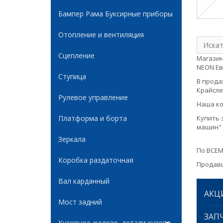
Бампер Рама Буксирные приборы
Отопление и вентиляция
Сцепление
Магазин
NEON Евр
Ступица
В продаж
Крайслер
Рулевое управление
Наша ко
Платформа и борта
Купить 
машин" 
Зеркала
По ВСЕМ
Коробка раздаточная
Продавц
Вал карданный
АКЦ
Мост задний
ЗАПЧ
Кузовное железо, детали кузова