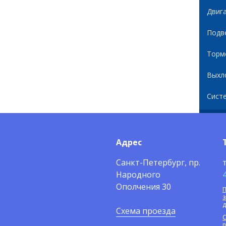
Двиг
Подв
Торм
Выхл
Сист
Адрес
Санкт-Петербург, пр.
Народного
Ополчения 30
П
Схема проезда
С