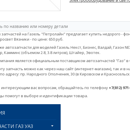
Электрооборудование и свето
 запчастей на Газель "Петролайн" предлагает купить недорого - ф
освет Вязники - по цене: 650 руб.
е автозапчасти для моделей Газель Некст, Бизнес, Валдай, Газон NEXT, 
, Камминс (объемом 2.8, 3.8 литров), Штайер, Эвотек.
мпания является официальным поставщиком автозапчастей "Газ" в 
эту запчасть можно как через наш сайт (интернет-магазин), так и 
по адресу: пр. Народного Ополчения, 30 (в Кировском и Красносельск
 интересующим вас вопросам, обращайтесь по телефону
+7(812) 971
ы помогут в выборе и идентификации товара.
ИЯ
АСТИ ГАЗ УАЗ