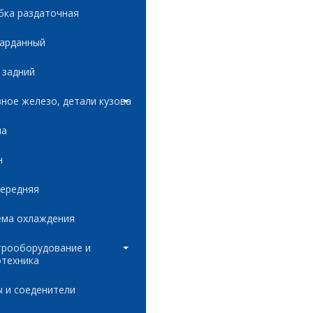
бка раздаточная
карданный
 задний
ное железо, детали кузова
ла
н
передняя
ема охлаждения
трооборудование и
отехника
 и соеденители