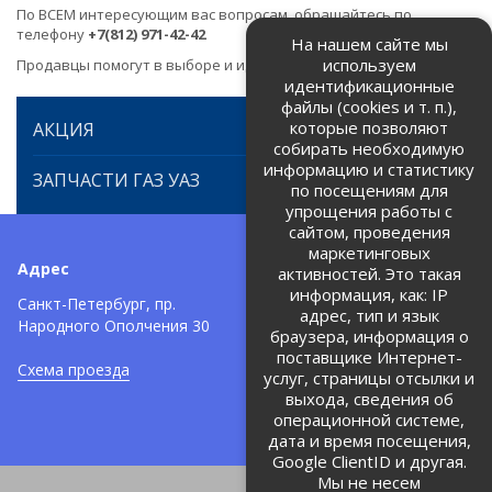
По ВСЕМ интересующим вас вопросам, обращайтесь по
телефону
+7(812) 971-42-42
На нашем сайте мы
используем
Продавцы помогут в выборе и идентификации товара.
идентификационные
файлы (cookies и т. п.),
которые позволяют
АКЦИЯ
собирать необходимую
информацию и статистику
ЗАПЧАСТИ ГАЗ УАЗ
по посещениям для
упрощения работы с
сайтом, проведения
маркетинговых
Адрес
Телефоны:
активностей. Это такая
информация, как: IP
+7 (812) 971-42-42
Санкт-Петербург, пр.
тел:
адрес, тип и язык
Народного Ополчения 30
браузера, информация о
Политика об обработке и
защите персональных данных
поставщике Интернет-
Схема проезда
услуг, страницы отсылки и
Соглашение на обработку
персональных данных
выхода, сведения об
операционной системе,
дата и время посещения,
Google ClientID и другая.
Мы не несем