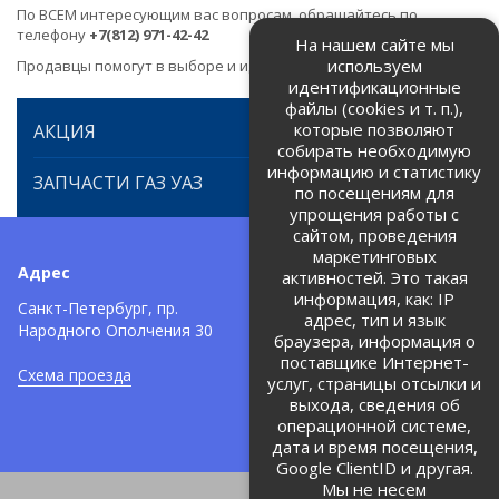
По ВСЕМ интересующим вас вопросам, обращайтесь по
телефону
+7(812) 971-42-42
На нашем сайте мы
используем
Продавцы помогут в выборе и идентификации товара.
идентификационные
файлы (cookies и т. п.),
которые позволяют
АКЦИЯ
собирать необходимую
информацию и статистику
ЗАПЧАСТИ ГАЗ УАЗ
по посещениям для
упрощения работы с
сайтом, проведения
маркетинговых
Адрес
Телефоны:
активностей. Это такая
информация, как: IP
+7 (812) 971-42-42
Санкт-Петербург, пр.
тел:
адрес, тип и язык
Народного Ополчения 30
браузера, информация о
Политика об обработке и
защите персональных данных
поставщике Интернет-
Схема проезда
услуг, страницы отсылки и
Соглашение на обработку
персональных данных
выхода, сведения об
операционной системе,
дата и время посещения,
Google ClientID и другая.
Мы не несем