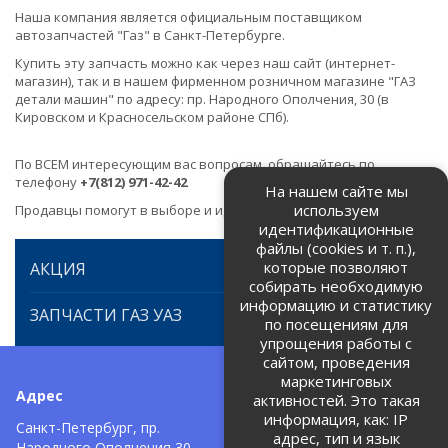
Наша компания является официальным поставщиком
автозапчастей "Газ" в Санкт-Петербурге.
Купить эту запчасть можно как через наш сайт (интернет-
магазин), так и в нашем фирменном розничном магазине "ГАЗ
детали машин" по адресу: пр. Народного Ополчения, 30 (в
Кировском и Красносельском районе СПб).
По ВСЕМ интересующим вас вопросам, обращайтесь по
телефону
+7(812) 971-42-42
На нашем сайте мы
используем
Продавцы помогут в выборе и идентификации товара.
идентификационные
файлы (cookies и т. п.),
которые позволяют
АКЦИЯ
собирать необходимую
информацию и статистику
ЗАПЧАСТИ ГАЗ УАЗ
по посещениям для
упрощения работы с
сайтом, проведения
маркетинговых
Адрес
Телефоны:
активностей. Это такая
информация, как: IP
+7 (812) 971-42-42
Санкт-Петербург, пр.
тел:
адрес, тип и язык
Народного Ополчения 30