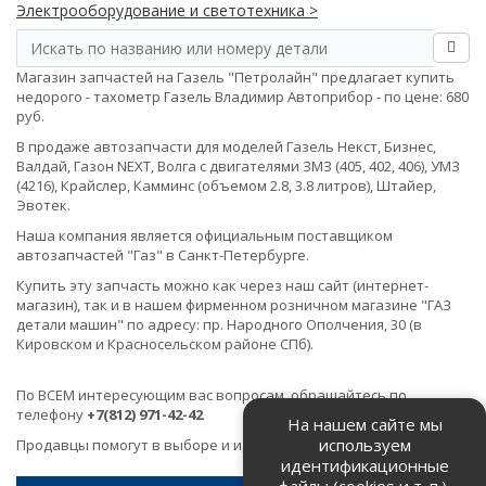
Электрооборудование и светотехника >
Магазин запчастей на Газель "Петролайн" предлагает купить
недорого - тахометр Газель Владимир Автоприбор - по цене: 680
руб.
В продаже автозапчасти для моделей Газель Некст, Бизнес,
Валдай, Газон NEXT, Волга с двигателями ЗМЗ (405, 402, 406), УМЗ
(4216), Крайслер, Камминс (объемом 2.8, 3.8 литров), Штайер,
Эвотек.
Наша компания является официальным поставщиком
автозапчастей "Газ" в Санкт-Петербурге.
Купить эту запчасть можно как через наш сайт (интернет-
магазин), так и в нашем фирменном розничном магазине "ГАЗ
детали машин" по адресу: пр. Народного Ополчения, 30 (в
Кировском и Красносельском районе СПб).
По ВСЕМ интересующим вас вопросам, обращайтесь по
телефону
+7(812) 971-42-42
На нашем сайте мы
используем
Продавцы помогут в выборе и идентификации товара.
идентификационные