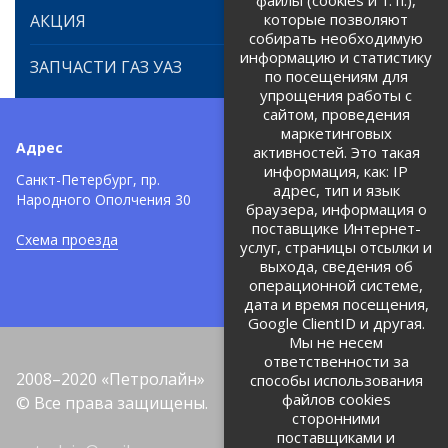
файлы (cookies и т. п.),
которые позволяют
АКЦИЯ
собирать необходимую
информацию и статистику
ЗАПЧАСТИ ГАЗ УАЗ
по посещениям для
упрощения работы с
сайтом, проведения
маркетинговых
Адрес
Телефоны:
активностей. Это такая
информация, как: IP
+7 (812) 971-42-42
Санкт-Петербург, пр.
тел:
адрес, тип и язык
Народного Ополчения 30
браузера, информация о
Политика об обработке и
защите персональных данных
поставщике Интернет-
Схема проезда
услуг, страницы отсылки и
Соглашение на обработку
персональных данных
выхода, сведения об
операционной системе,
дата и время посещения,
Google ClientID и другая.
Мы не несем
ответственности за
2008–2020 «Петролайн»
способы использования
файлов cookies
© Все права защищены.
сторонними
поставщиками и