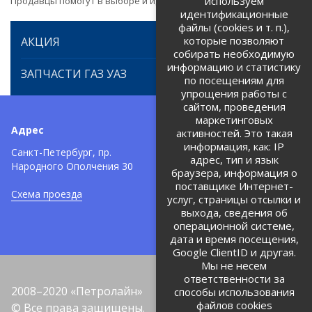
используем
Продавцы помогут в выборе и идентификации товара.
идентификационные
файлы (cookies и т. п.),
которые позволяют
АКЦИЯ
собирать необходимую
информацию и статистику
ЗАПЧАСТИ ГАЗ УАЗ
по посещениям для
упрощения работы с
сайтом, проведения
маркетинговых
Адрес
Телефоны:
активностей. Это такая
информация, как: IP
+7 (812) 971-42-42
Санкт-Петербург, пр.
тел:
адрес, тип и язык
Народного Ополчения 30
браузера, информация о
Политика об обработке и
защите персональных данных
поставщике Интернет-
Схема проезда
услуг, страницы отсылки и
Соглашение на обработку
персональных данных
выхода, сведения об
операционной системе,
дата и время посещения,
Google ClientID и другая.
Мы не несем
ответственности за
2008–2020 «Петролайн»
способы использования
файлов cookies
© Все права защищены.