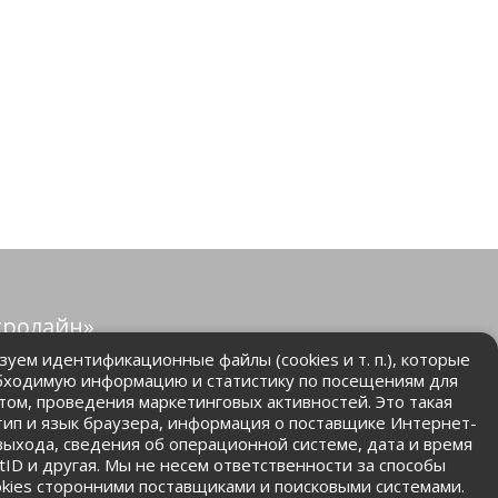
тролайн»
защищены.
уем идентификационные файлы (cookies и т. п.), которые
бходимую информацию и статистику по посещениям для
том, проведения маркетинговых активностей. Это такая
.ru
 тип и язык браузера, информация о поставщике Интернет-
 выхода, сведения об операционной системе, дата и время
ntID и другая. Мы не несем ответственности за способы
kies сторонними поставщиками и поисковыми системами.