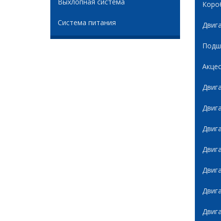
Выхлопная система
Коро
Система питания
Двиг
Подши
Акце
Двиг
Двиг
Двиг
Двиг
Двиг
Двиг
Двиг