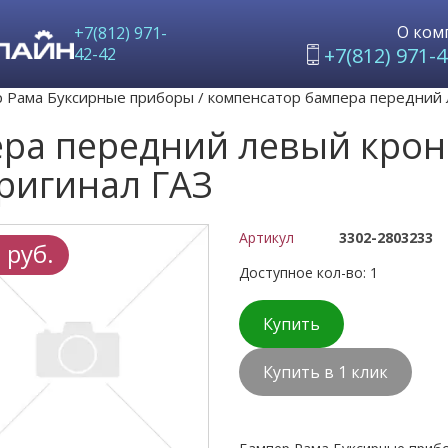
О ком
+7(812) 971-
+7(812) 971-4
42-42
 Рама Буксирные приборы
/
компенсатор бампера передний 
ра передний левый крон
ригинал ГАЗ
Артикул
3302-2803233
 руб.
Доступное кол-во: 1
Купить
Купить в 1 клик