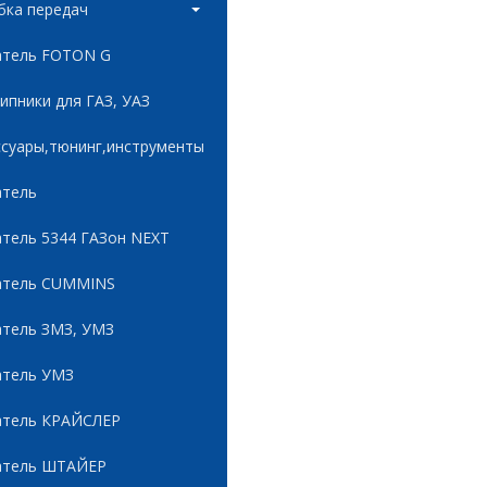
бка передач
атель FOTON G
пники для ГАЗ, УАЗ
ссуары,тюнинг,инструменты
атель
атель 5344 ГАЗон NEXT
атель CUMMINS
атель ЗМЗ, УМЗ
атель УМЗ
атель КРАЙСЛЕР
атель ШТАЙЕР