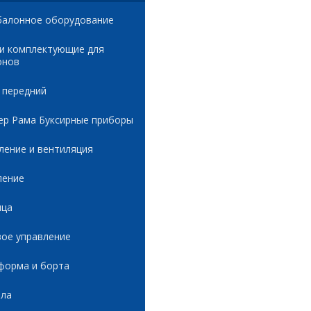
балонное оборудование
 и комплектующие для
онов
 передний
ер Рама Буксирные приборы
ление и вентиляция
ление
ица
вое управление
форма и борта
ала