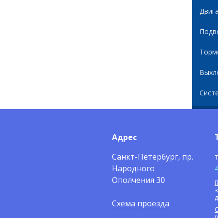
Двиг
Подв
Торм
Выхл
Сист
Адрес
Санкт-Петербург, пр.
Народного
Ополчения 30
П
Схема проезда
С