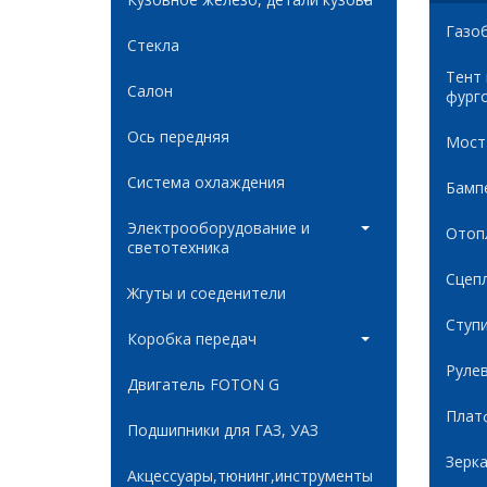
Газо
Стекла
Тент
Салон
фург
Ось передняя
Мост
Система охлаждения
Бамп
Электрооборудование и
Отоп
светотехника
Сцеп
Жгуты и соеденители
Ступ
Коробка передач
Руле
Двигатель FOTON G
Плат
Подшипники для ГАЗ, УАЗ
Зерк
Акцессуары,тюнинг,инструменты