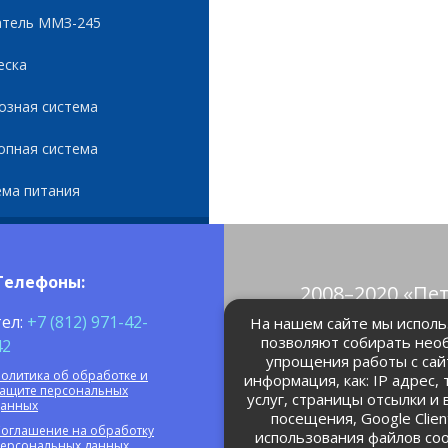
атель ММЗ-245
еска
озная система
опная система
ема питания
Телефоны:
2008–2020 «Пе
© Все права 
тел:
+7 (812) 971-42-
На нашем сайте мы использ
позволяют собирать нео
42
упрощения работы с сай
petrolain@mail
олитика об обработке и
информация, как: IP адрес,
защите персональных
услуг, страницы отсылки и
данных
посещения, Google Clie
оглашение на обработку
использования файлов coo
персональных данных