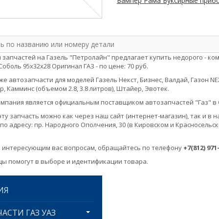
Бампер Рама Буксирные приб
 запчастей на Газель "Петролайн" предлагает купить недорого - 
Соболь 95х32х28 Оригинал ГАЗ - по цене: 70 руб.
е автозапчасти для моделей Газель Некст, Бизнес, Валдай, Газон NEXT, 
, Камминс (объемом 2.8, 3.8 литров), Штайер, Эвотек.
мпания является официальным поставщиком автозапчастей "Газ" в 
эту запчасть можно как через наш сайт (интернет-магазин), так и 
по адресу: пр. Народного Ополчения, 30 (в Кировском и Красносельск
 интересующим вас вопросам, обращайтесь по телефону
+7(812) 971
ы помогут в выборе и идентификации товара.
ИЯ
АСТИ ГАЗ УАЗ