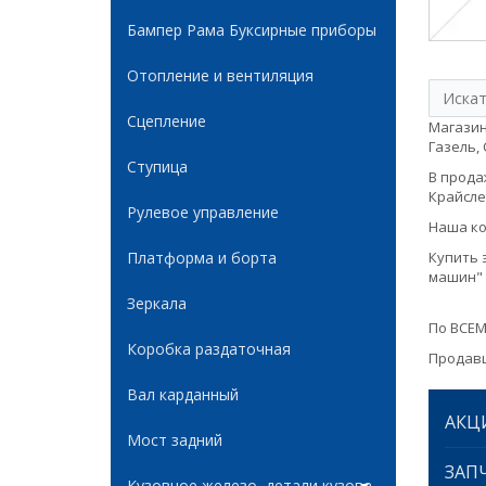
Бампер Рама Буксирные приборы
Отопление и вентиляция
Сцепление
Магазин
Газель, 
Ступица
В продаж
Крайслер
Рулевое управление
Наша ко
Платформа и борта
Купить 
машин" 
Зеркала
По ВСЕМ
Коробка раздаточная
Продавц
Вал карданный
АКЦ
Мост задний
ЗАПЧ
Кузовное железо, детали кузова