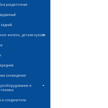
бка раздаточная
карданный
 задний
ное железо, детали кузова
ла
н
передняя
ема охлаждения
трооборудование и
отехника
 и соеденители