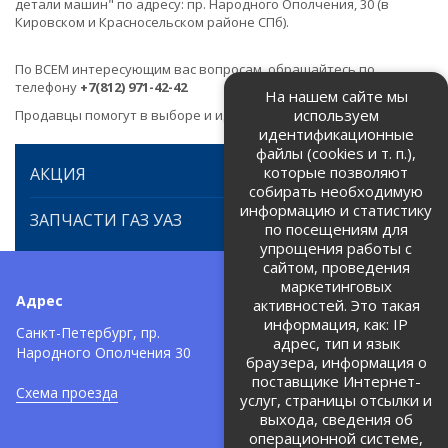
детали машин" по адресу: пр. Народного Ополчения, 30 (в
Кировском и Красносельском районе СПб).
По ВСЕМ интересующим вас вопросам, обращайтесь по
телефону
+7(812) 971-42-42
На нашем сайте мы
используем
Продавцы помогут в выборе и идентификации товара.
идентификационные
файлы (cookies и т. п.),
которые позволяют
АКЦИЯ
собирать необходимую
информацию и статистику
ЗАПЧАСТИ ГАЗ УАЗ
по посещениям для
упрощения работы с
сайтом, проведения
маркетинговых
Адрес
Телефоны:
активностей. Это такая
информация, как: IP
+7 (812) 971-42-42
Санкт-Петербург, пр.
тел:
адрес, тип и язык
Народного Ополчения 30
браузера, информация о
Политика об обработке и
защите персональных данных
поставщике Интернет-
Схема проезда
услуг, страницы отсылки и
Соглашение на обработку
персональных данных
выхода, сведения об
операционной системе,