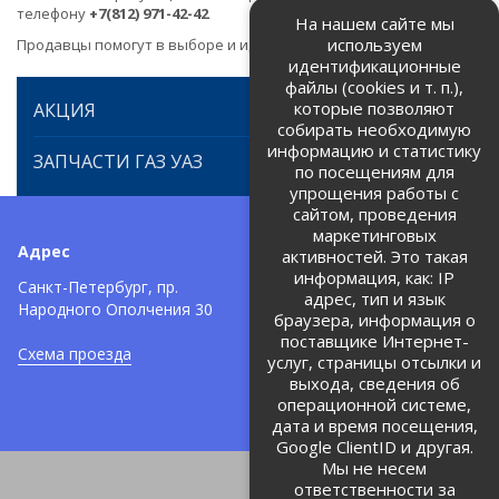
телефону
+7(812) 971-42-42
На нашем сайте мы
используем
Продавцы помогут в выборе и идентификации товара.
идентификационные
файлы (cookies и т. п.),
которые позволяют
АКЦИЯ
собирать необходимую
информацию и статистику
ЗАПЧАСТИ ГАЗ УАЗ
по посещениям для
упрощения работы с
сайтом, проведения
маркетинговых
Адрес
Телефоны:
активностей. Это такая
информация, как: IP
+7 (812) 971-42-42
Санкт-Петербург, пр.
тел:
адрес, тип и язык
Народного Ополчения 30
браузера, информация о
Политика об обработке и
защите персональных данных
поставщике Интернет-
Схема проезда
услуг, страницы отсылки и
Соглашение на обработку
персональных данных
выхода, сведения об
операционной системе,
дата и время посещения,
Google ClientID и другая.
Мы не несем
ответственности за