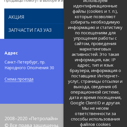
используем
Продавцы помогут в выборе и идентификации товара.
идентификационные
файлы (cookies и т. п.),
которые позволяют
АКЦИЯ
собирать необходимую
информацию и статистику
ЗАПЧАСТИ ГАЗ УАЗ
по посещениям для
упрощения работы с
сайтом, проведения
маркетинговых
Адрес
Телефоны:
активностей. Это такая
информация, как: IP
+7 (812) 971-42-42
Санкт-Петербург, пр.
тел:
адрес, тип и язык
Народного Ополчения 30
браузера, информация о
Политика об обработке и
защите персональных данных
поставщике Интернет-
Схема проезда
услуг, страницы отсылки и
Соглашение на обработку
персональных данных
выхода, сведения об
операционной системе,
дата и время посещения,
Google ClientID и другая.
Мы не несем
ответственности за
2008–2020 «Петролайн»
способы использования
файлов cookies
© Все права защищены.