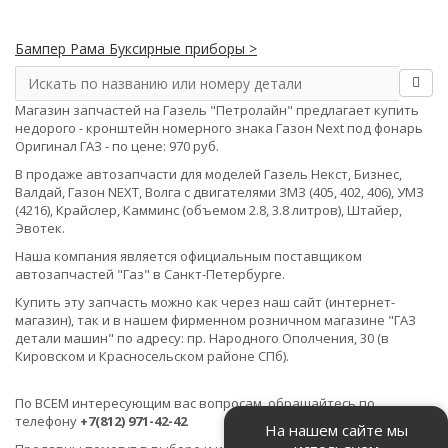
Бампер Рама Буксирные приборы >
Магазин запчастей на Газель "Петролайн" предлагает купить
недорого - кронштейн номерного знака Газон Next под фонарь
Оригинал ГАЗ - по цене: 970 руб.
В продаже автозапчасти для моделей Газель Некст, Бизнес,
Валдай, Газон NEXT, Волга с двигателями ЗМЗ (405, 402, 406), УМЗ
(4216), Крайслер, Камминс (объемом 2.8, 3.8 литров), Штайер,
Эвотек.
Наша компания является официальным поставщиком
автозапчастей "Газ" в Санкт-Петербурге.
Купить эту запчасть можно как через наш сайт (интернет-
магазин), так и в нашем фирменном розничном магазине "ГАЗ
детали машин" по адресу: пр. Народного Ополчения, 30 (в
Кировском и Красносельском районе СПб).
По ВСЕМ интересующим вас вопросам, обращайтесь по
телефону
+7(812) 971-42-42
На нашем сайте мы