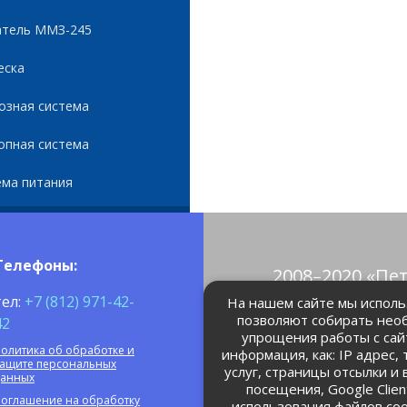
атель ММЗ-245
еска
озная система
опная система
ема питания
Телефоны:
2008–2020 «Пе
© Все права 
тел:
+7 (812) 971-42-
На нашем сайте мы использ
позволяют собирать нео
42
упрощения работы с сай
petrolain@mail
олитика об обработке и
информация, как: IP адрес,
защите персональных
услуг, страницы отсылки и
данных
посещения, Google Clie
оглашение на обработку
использования файлов coo