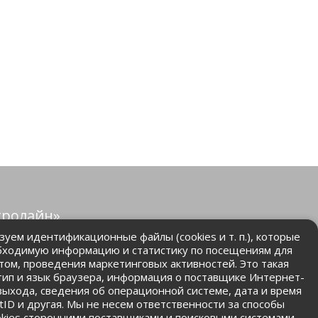
тролайн»
защищены.
уем идентификационные файлы (cookies и т. п.), которые
бходимую информацию и статистику по посещениям для
том, проведения маркетинговых активностей. Это такая
.ru
 тип и язык браузера, информация о поставщике Интернет-
 выхода, сведения об операционной системе, дата и время
ntID и другая. Мы не несем ответственности за способы
kies сторонними поставщиками и поисковыми системами.