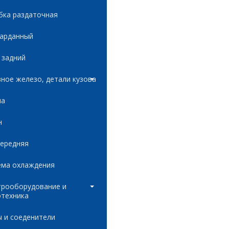
бка раздаточная
карданный
 задний
ное железо, детали кузова
ла
н
передняя
ема охлаждения
трооборудование и
отехника
 и соеденители