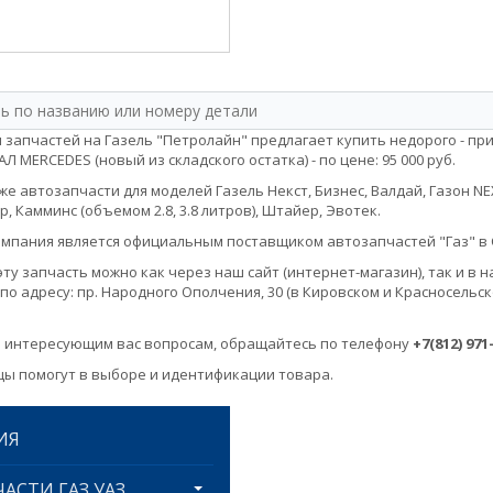
 запчастей на Газель "Петролайн" предлагает купить недорого - пр
 MERCEDES (новый из складского остатка) - по цене: 95 000 руб.
е автозапчасти для моделей Газель Некст, Бизнес, Валдай, Газон NEXT, 
, Камминс (объемом 2.8, 3.8 литров), Штайер, Эвотек.
мпания является официальным поставщиком автозапчастей "Газ" в 
эту запчасть можно как через наш сайт (интернет-магазин), так и 
по адресу: пр. Народного Ополчения, 30 (в Кировском и Красносельск
 интересующим вас вопросам, обращайтесь по телефону
+7(812) 971
ы помогут в выборе и идентификации товара.
ИЯ
АСТИ ГАЗ УАЗ