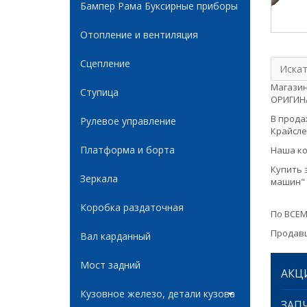
Бампер Рама Буксирные приборы
Отопление и вентиляция
Сцепление
Магазин
Ступица
ОРИГИНАЛ
В продаж
Рулевое управление
Крайслер
Платформа и борта
Наша ко
Купить 
Зеркала
машин" 
Коробка раздаточная
По ВСЕМ
Продавц
Вал карданный
Мост задний
АКЦ
Кузовное железо, детали кузова
ЗАПЧ