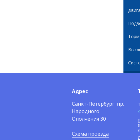
Двиг
Подв
Торм
Выхл
Сист
Адрес
Санкт-Петербург, пр.
Народного
Ополчения 30
П
Схема проезда
С