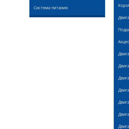
Коро
Система питания
Двиг
Подши
Акце
Двиг
Двиг
Двиг
Двиг
Двиг
Двиг
Двиг