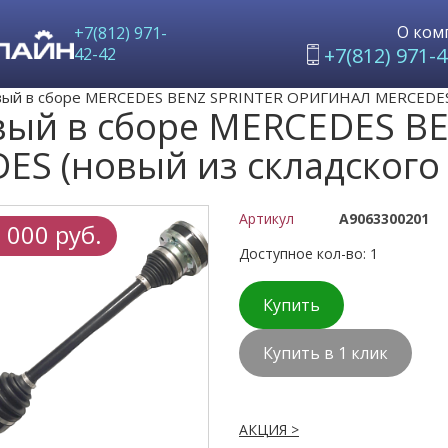
О ком
+7(812) 971-
+7(812) 971-4
42-42
вый в сборе MERCEDES BENZ SPRINTER ОРИГИНАЛ MERCEDES (
вый в сборе MERCEDES B
 (новый из складского 
Артикул
A9063300201
 000 руб.
Доступное кол-во: 1
Купить
Купить в 1 клик
АКЦИЯ >