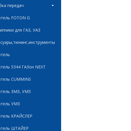
бка передач
атель FOTON G
пники для ГАЗ, УАЗ
ссуары,тюнинг,инструменты
атель
атель 5344 ГАЗон NEXT
атель CUMMINS
атель ЗМЗ, УМЗ
атель УМЗ
атель КРАЙСЛЕР
атель ШТАЙЕР