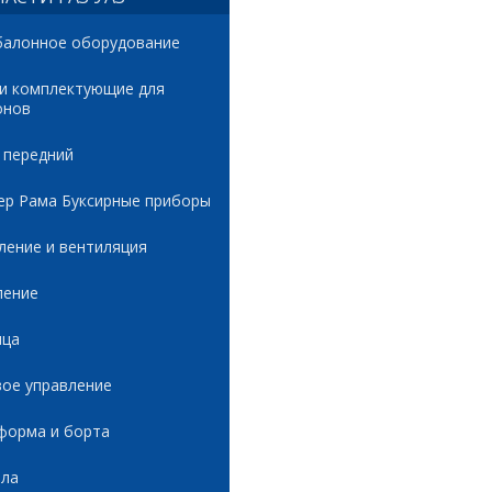
балонное оборудование
 и комплектующие для
онов
 передний
ер Рама Буксирные приборы
ление и вентиляция
ление
ица
вое управление
форма и борта
ала