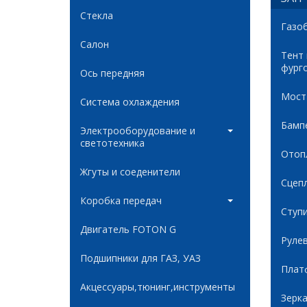
Стекла
Газо
Салон
Тент
фург
Ось передняя
Мост
Система охлаждения
Бамп
Электрооборудование и
светотехника
Отоп
Жгуты и соеденители
Сцеп
Коробка передач
Ступ
Двигатель FOTON G
Руле
Подшипники для ГАЗ, УАЗ
Плат
Акцессуары,тюнинг,инструменты
Зерк