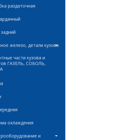
бка раздаточная
карданный
 задний
ное железо, детали кузова
тные части кузова и
гов ГАЗЕЛЬ, СОБОЛЬ,
А
ла
н
передняя
ема охлаждения
трооборудование и