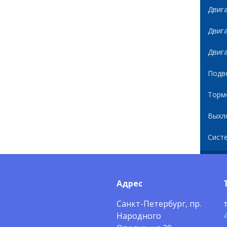
Двиг
Двиг
Двиг
Подв
Торм
Выхл
Сист
Адрес
Санкт-Петербург, пр.
Народного