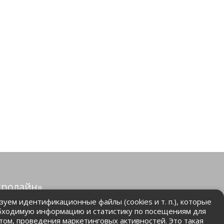
тролайн»
защищены.
уем идентификационные файлы (cookies и т. п.), которые
бходимую информацию и статистику по посещениям для
том, проведения маркетинговых активностей. Это такая