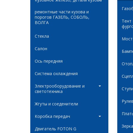
Газо
ремонтные части кузова и
порогов ГАЗЕЛЬ, СОБОЛЬ,
Тент
ВОЛГА
фург
Стекла
Мост
Салон
Бамп
Ось передняя
Отоп
Система охлаждения
Сцеп
Электрооборудование и
Ступ
светотехника
Руле
Жгуты и соеденители
Плат
Коробка передач
Зерк
Двигатель FOTON G