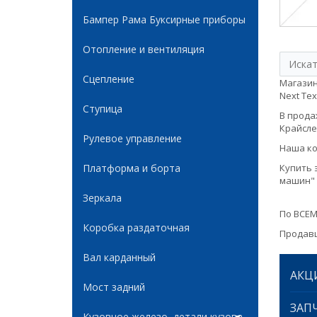
Бампер Рама Буксирные приборы
Отопление и вентиляция
Сцепление
Магазин
Next Тех
Ступица
В продаж
Крайслер
Рулевое управление
Наша ко
Платформа и борта
Купить 
машин" 
Зеркала
По ВСЕМ
Коробка раздаточная
Продавц
Вал карданный
АКЦ
Мост задний
ЗАПЧ
Кузовное железо, детали кузова