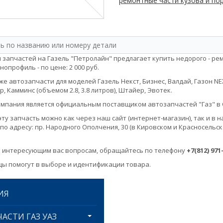
ремонтные части кузова и по
 запчастей на Газель "Петролайн" предлагает купить недорого - ре
нопрофиль - по цене: 2 000 руб.
е автозапчасти для моделей Газель Некст, Бизнес, Валдай, Газон NEXT, 
, Камминс (объемом 2.8, 3.8 литров), Штайер, Эвотек.
мпания является официальным поставщиком автозапчастей "Газ" в 
эту запчасть можно как через наш сайт (интернет-магазин), так и 
по адресу: пр. Народного Ополчения, 30 (в Кировском и Красносельск
 интересующим вас вопросам, обращайтесь по телефону
+7(812) 971
ы помогут в выборе и идентификации товара.
ИЯ
АСТИ ГАЗ УАЗ