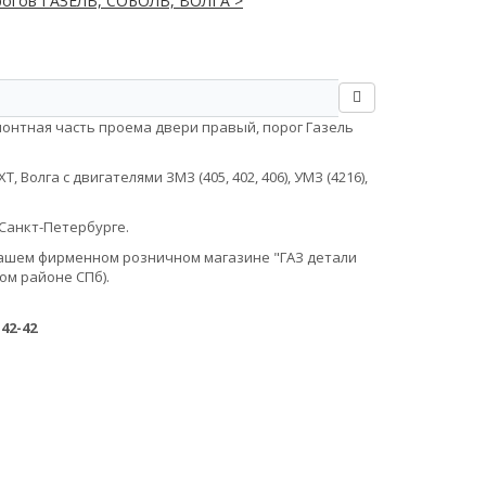
рогов ГАЗЕЛЬ, СОБОЛЬ, ВОЛГА >
монтная часть проема двери правый, порог Газель
Волга с двигателями ЗМЗ (405, 402, 406), УМЗ (4216),
Санкт-Петербурге.
в нашем фирменном розничном магазине "ГАЗ детали
ом районе СПб).
-42-42