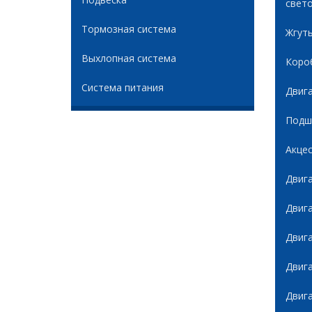
свет
Тормозная система
Жгуты
Выхлопная система
Коро
Система питания
Двиг
Подши
Акце
Двиг
Двиг
Двиг
Двиг
Двиг