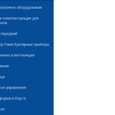
балонное оборудование
 и комплектующие для
онов
 передний
ер Рама Буксирные приборы
ление и вентиляция
ление
ица
вое управление
форма и борта
ала