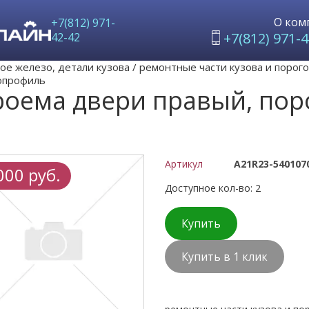
О ком
+7(812) 971-
+7(812) 971-4
42-42
ое железо, детали кузова
/
ремонтные части кузова и поро
нопрофиль
роема двери правый, поро
Артикул
А21R23-540107
000 руб.
Доступное кол-во: 2
Купить
Купить в 1 клик