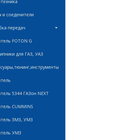
отехника
 и соеденители
бка передач
атель FOTON G
пники для ГАЗ, УАЗ
ссуары,тюнинг,инструменты
атель
атель 5344 ГАЗон NEXT
атель CUMMINS
атель ЗМЗ, УМЗ
атель УМЗ